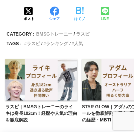
ポスト
シェア
はてブ
LINE
CATEGORY :
BMSGトレーニー
ラスピ
TAGS :
ラスピ
ランキング
人気
ラスピ｜BMSGトレーニーのライ
STAR GLOW｜アダム
キは身長182cm！経歴や人気の理由
ールを徹底解剖！日本×
を徹底解説
の経歴・MBTI・魅力を解