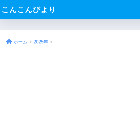
こんこんびより
ホーム
2025年