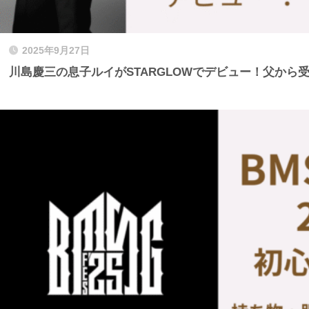
2025年9月27日
川島慶三の息子ルイがSTARGLOWでデビュー！父から