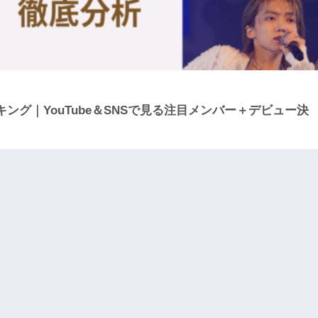
ング｜YouTube＆SNSで見る注目メンバー＋デビュー決