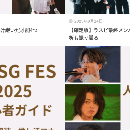
2025年9月14日
受け継いだ才能4つ
【確定版】ラスピ最終メンバ
析も振り返る