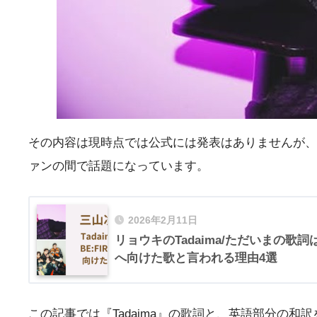
その内容は現時点では公式には発表はありませんが、以
ァンの間で話題になっています。
2026年2月11日
リョウキのTadaima/ただいまの歌
へ向けた歌と言われる理由4選
この記事では『Tadaima』の歌詞と、英語部分の和