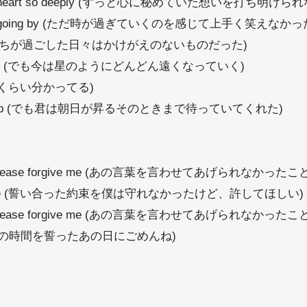
t touched my heart so deeply (ずっと心に秘めていた想いを打ち明
 day was just going by (ただ時が過ぎていくのを感じて上手く笑えなかっ
h other (僕たちが過ごした日々はかけがえのないものだった)
p above the sky (でも今は星のようにどんどん遠くなっていく)
ないことくらい分かってる)
the sun goes up (でも君は朝日が昇るそのときまで待っていてくれた)
et you say, please forgive me (あの言葉を言わせてあげられな
but forgive me (誓い合った約束を僕は守れなかったけど、許してほしい)
et you say, please forgive me (あの言葉を言わせてあげられな
ternity (永遠の時間を誓ったあの日にごめんね)