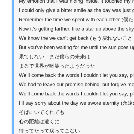
My emotion that I was hiding inside, i
I could only give a bitter smile as the
Remember the time we spent with eac
Now it’s getting farther, like a star u
We know the we can’t get back (もう戻れ
But you’ve been waiting for me until 
果てしない まだ僕らの未来は
まるで世界が嘲笑ったようだった
We’ll come back the words I couldn’t l
We had to leave our promise behind, 
We’ll come back the words I couldn’t l
I’ll say sorry about the day we swore e
そばにいてくれても
心の距離は遠くに
待ってたって戻ってこない