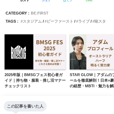
ポスト
シェア
はてブ
LINE
CATEGORY :
BE:FIRST
TAGS :
スタジアム
ビーファースト
ライブ
味スタ
2025年版｜BMSGフェス初心者ガ
STAR GLOW｜アダム
イド｜持ち物・服装・推し活マナー
ールを徹底解剖！日本×
チェックリスト
の経歴・MBTI・魅力を解
この記事を書いた人