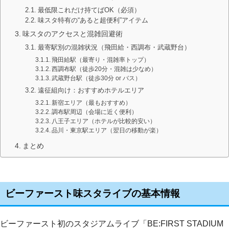
最低限これだけ持てばOK（必須）
味スタ特有の“あると超便利”アイテム
味スタのアクセスと混雑回避術
最寄駅別の混雑状況（飛田給・西調布・武蔵野台）
飛田給駅（最寄り・混雑率トップ）
西調布駅（徒歩20分・混雑は少なめ）
武蔵野台駅（徒歩30分 or バス）
遠征組向け：おすすめホテルエリア
新宿エリア（最もおすすめ）
調布駅周辺（会場に近く便利）
八王子エリア（ホテルが比較的安い）
品川・東京駅エリア（翌日の移動が楽）
まとめ
ビーファースト味スタライブの基本情報
ビーファースト初のスタジアムライブ「BE:FIRST STADIUM